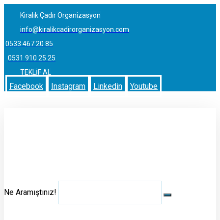
Kiralık Çadır Organizasyon
info@kiralikcadirorganizasyon.com
0533 467 20 85
0531 910 25 25
TEKLİF AL
Facebook
Instagram
Linkedin
Youtube
Ne Aramıştınız!