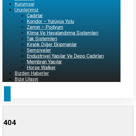
Kurumsal
Ürünlerimiz
Çadırlar
Koridor – Yürüyüş Yolu
Zemin – Podyum
Klima Ve Havalandırma Sistemleri
Tak Sistemleri
Kiralık Diğer Ekipmanlar
Şemsiyeler
Endüstriyel Yapılar Ve Depo Çadırları
Membran Yapılar
Horse Walker
Bizden Haberler
Bize Ulaşın
404