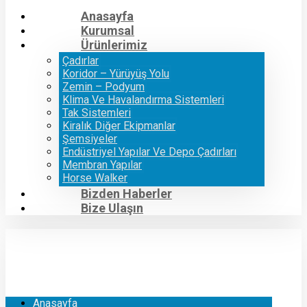
Anasayfa
Kurumsal
Ürünlerimiz
Çadırlar
Koridor – Yürüyüş Yolu
Zemin – Podyum
Klima Ve Havalandırma Sistemleri
Tak Sistemleri
Kiralık Diğer Ekipmanlar
Şemsiyeler
Endüstriyel Yapılar Ve Depo Çadırları
Membran Yapılar
Horse Walker
Bizden Haberler
Bize Ulaşın
Anasayfa