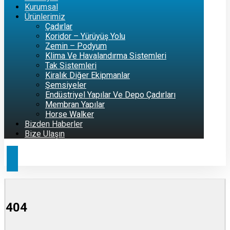
Kurumsal
Ürünlerimiz
Çadırlar
Koridor – Yürüyüş Yolu
Zemin – Podyum
Klima Ve Havalandırma Sistemleri
Tak Sistemleri
Kiralık Diğer Ekipmanlar
Şemsiyeler
Endüstriyel Yapılar Ve Depo Çadırları
Membran Yapılar
Horse Walker
Bizden Haberler
Bize Ulaşın
404