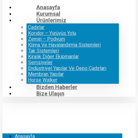
Anasayfa
Kurumsal
Ürünlerimiz
Çadırlar
Koridor – Yürüyüş Yolu
Zemin – Podyum
Klima Ve Havalandırma Sistemleri
Tak Sistemleri
Kiralık Diğer Ekipmanlar
Şemsiyeler
Endüstriyel Yapılar Ve Depo Çadırları
Membran Yapılar
Horse Walker
Bizden Haberler
Bize Ulaşın
Anasayfa