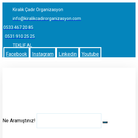
Kiralık Çadır Organizasyon
info@kiralikcadirorganizasyon.com
0533 467 20 85
0531 910 25 25
TEKLİF AL
Facebook
Instagram
Linkedin
Youtube
Ne Aramıştınız!