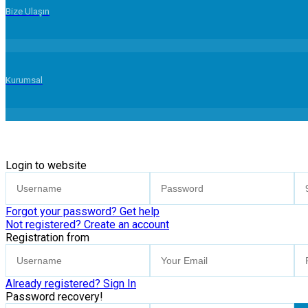
Bize Ulaşın
Kurumsal
Login to website
Forgot your password? Get help
Not registered? Create an account
Registration from
Already registered? Sign In
Password recovery!