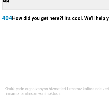
404
404
How did you get here?! It’s cool. We’ll help 
Kiralık çadır organizasyon hizmetleri firmamız kalitesinde veri
firmamız tarafından verilmektedir.