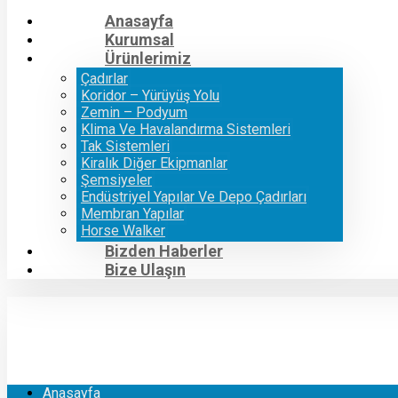
Anasayfa
Kurumsal
Ürünlerimiz
Çadırlar
Koridor – Yürüyüş Yolu
Zemin – Podyum
Klima Ve Havalandırma Sistemleri
Tak Sistemleri
Kiralık Diğer Ekipmanlar
Şemsiyeler
Endüstriyel Yapılar Ve Depo Çadırları
Membran Yapılar
Horse Walker
Bizden Haberler
Bize Ulaşın
Anasayfa