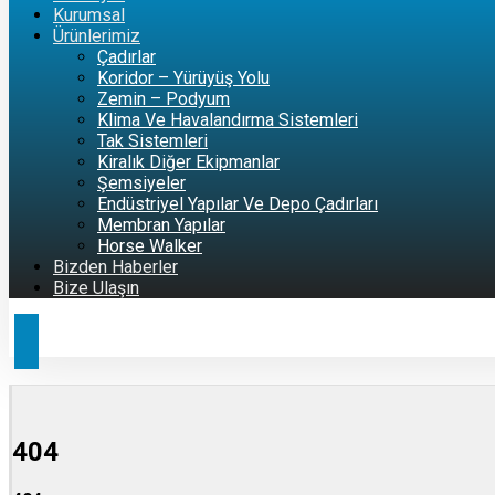
Kurumsal
Ürünlerimiz
Çadırlar
Koridor – Yürüyüş Yolu
Zemin – Podyum
Klima Ve Havalandırma Sistemleri
Tak Sistemleri
Kiralık Diğer Ekipmanlar
Şemsiyeler
Endüstriyel Yapılar Ve Depo Çadırları
Membran Yapılar
Horse Walker
Bizden Haberler
Bize Ulaşın
404