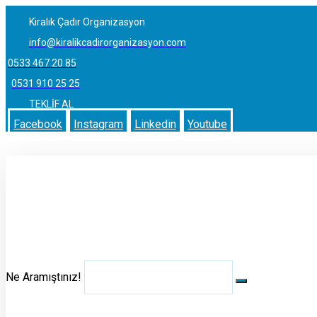
Kiralık Çadır Organizasyon
info@kiralikcadirorganizasyon.com
0533 467 20 85
0531 910 25 25
TEKLİF AL
Facebook
Instagram
Linkedin
Youtube
Ne Aramıştınız!